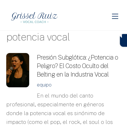
Skip
to
Me
content
potencia vocal
Presión Subglótica: ¿Potencia o
Peligro? El Costo Oculto del
Belting en la Industria Vocal
equipo
En el mundo del canto
profesional, especialmente en géneros
donde la potencia vocal es sinónimo de
impacto (como el pop, el rock, el soul o los