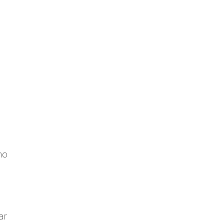
a
mo
ar