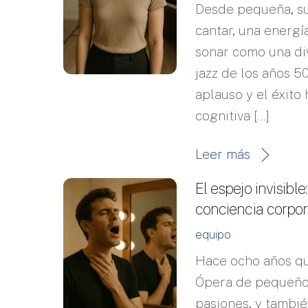
Desde pequeña, su
cantar, una energí
sonar como una div
jazz de los años 
aplauso y el éxito 
cognitiva […]
Leer más
El espejo invisible
conciencia corpor
equipo
Hace ocho años qu
Ópera de pequeño 
pasiones, y tambié