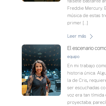
falsete bastante a
Freddie Mercury. E
música de estas tr
primer […]
Leer más
El escenario como
equipo
En mi trabajo com
historia única. Al
la de Cris, requi
ser escuchadas co
voz era tan tímida
proyectaba; parecí