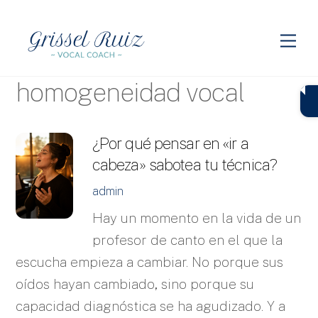
Skip
to
Me
content
homogeneidad vocal
¿Por qué pensar en «ir a
cabeza» sabotea tu técnica?
admin
Hay un momento en la vida de un
profesor de canto en el que la
escucha empieza a cambiar. No porque sus
oídos hayan cambiado, sino porque su
capacidad diagnóstica se ha agudizado. Y a