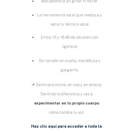
C
Más potencia sin gritar ni forzar
R
La herramienta vocal que reeduca y
E
sana tu técnica vocal
E
N
Entre +3 y +6 dB de volumen con
ligereza
Sin tensión en cuello, mandíbula o
garganta
📌 Seminario online, en vivo y en directo.
Sentirás la diferencia y vas a
experimentar en tu propio cuerpo
cómo cambia tu voz
Haz clic aquí para acceder a toda la