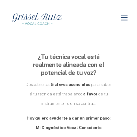
Skip
to
Me
content
¿Tu técnica vocal está
realmente alineada con el
potencial de tu voz?
Descubre las
5 claves esenciales
para saber
si tu técnica está trabajando
a favor
de tu
instrumento… o en su contra…
Hoy quiero ayudarte a dar un primer paso:
Mi Diagnóstico Vocal Consciente