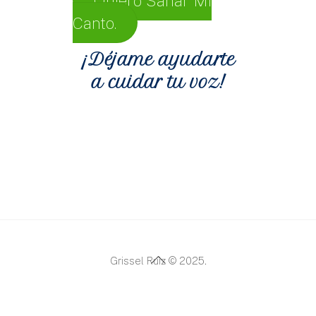
Quiero Sanar Mi
Canto.
¡Déjame ayudarte
a cuidar tu voz!
Back
Grissel Ruiz © 2025.
To
Top