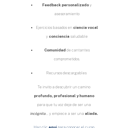
Feedback personalizado
y
asesoramiento
Ejercicios basados en
ciencia vocal
y
conciencia
saludable
Comunidad
de cantantes
comprometidos.
Recursos descargables
Te invito a descubrir un camino
profundo, profesional y humano
para que tu voz deje de ser una
incógnita
… y empiece a ser una
aliada.
Haz clic
aquí
para conocer el curso