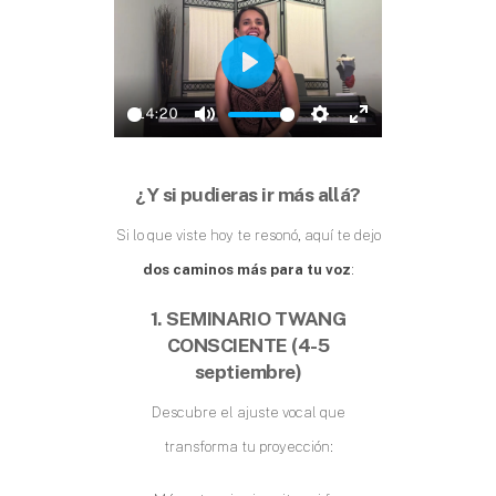
P
14:20
L
P
M
S
E
A
L
U
E
N
¿Y si pudieras ir más allá?
Y
A
T
T
T
Si lo que viste hoy te resonó, aquí te dejo
Y
E
T
E
dos caminos más para tu voz
:
I
R
1. SEMINARIO TWANG
N
F
CONSCIENTE (4-5
G
U
septiembre)
S
L
Descubre el ajuste vocal que
L
transforma tu proyección:
S