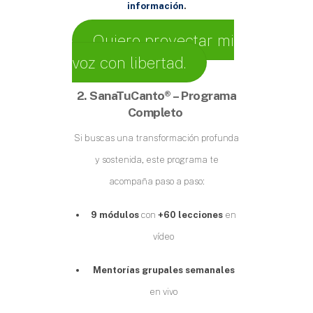
información
.
Quiero proyectar mi
voz con libertad.
2. SanaTuCanto® – Programa
Completo
Si buscas una transformación profunda
y sostenida, este programa te
acompaña paso a paso:
9 módulos
con
+60 lecciones
en
vídeo
Mentorías grupales semanales
en vivo